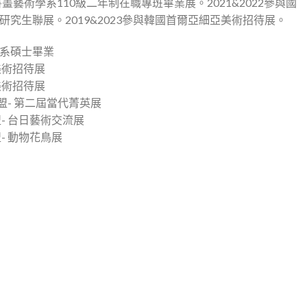
畫藝術學系110級二年制在職專班畢業展。2021&2022參與國
究生聯展。2019&2023參與韓國首爾亞細亞美術招待展。
系碩士畢業
亞美術招待展
亞美術招待展
聯盟- 第二屆當代菁英展
盟- 台日藝術交流展
盟- 動物花鳥展