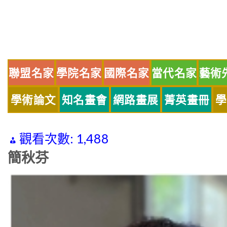
Skip
to
content
聯盟名家
學院名家
國際名家
當代名家
藝術
學術論文
知名畫會
網路畫展
菁英畫冊
學
觀看次數:
1,488
簡秋芬