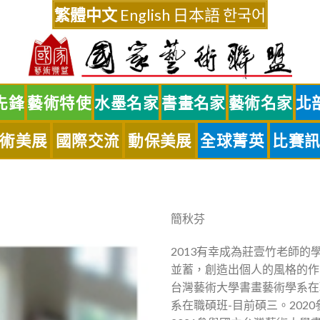
繁體中文
English
日本語
한국어
先鋒
藝術特使
水墨名家
書畫名家
藝術名家
北
術美展
國際交流
動保美展
全球菁英
比賽
簡秋芬
2013有幸成為莊壹竹老師
並蓄，創造出個人的風格的作品
台灣藝術大學書畫藝術學系在職
系在職碩班-目前碩三。202