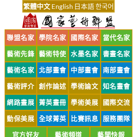
Skip
繁體中文
English
日本語
한국어
to
content
聯盟名家
學院名家
國際名家
當代名家
藝術先鋒
藝術特使
水墨名家
書畫名家
藝術名家
北部畫會
中部畫會
南部畫會
藝術評介
創作論述
學術論文
知名畫會
網路畫展
菁英畫冊
學術美展
國際交流
動保美展
全球菁英
比賽訊息
服務團隊
官方好友
藝術頻道
藝聞快報