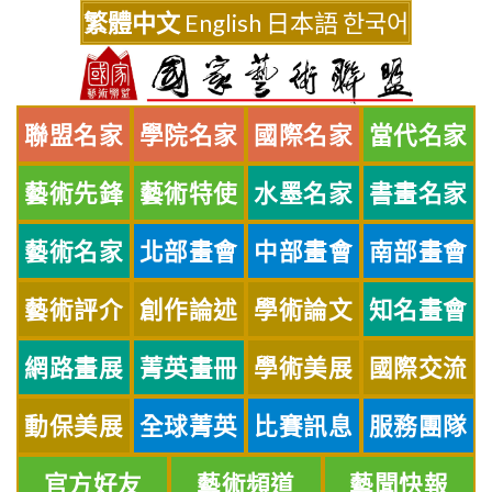
Skip
繁體中文
English
日本語
한국어
to
content
聯盟名家
學院名家
國際名家
當代名家
藝術先鋒
藝術特使
水墨名家
書畫名家
藝術名家
北部畫會
中部畫會
南部畫會
藝術評介
創作論述
學術論文
知名畫會
網路畫展
菁英畫冊
學術美展
國際交流
動保美展
全球菁英
比賽訊息
服務團隊
官方好友
藝術頻道
藝聞快報