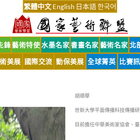
繁體中文
English
日本語
한국어
先鋒
藝術特使
水墨名家
書畫名家
藝術名家
北
術美展
國際交流
動保美展
全球菁英
比賽
胡順華
世新大學平面傳播科技傳播研
目前擔任中華美術家協會、臺