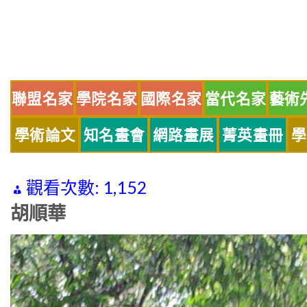
Skip
to
content
聯盟名家
學院名家
國際名家
當代名家
藝術
學術論文
知名畫會
網路畫展
菁英畫冊
學
觀看次數:
1,152
胡順華