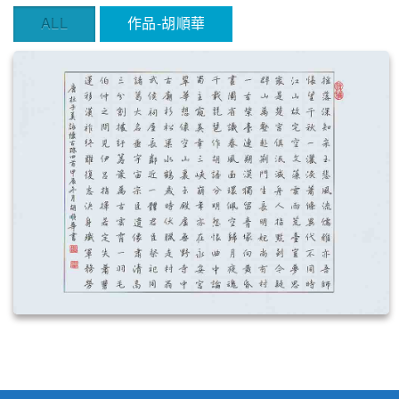
ALL
作品-胡順華