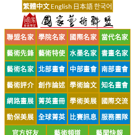
Skip
繁體中文
English
日本語
한국어
to
content
聯盟名家
學院名家
國際名家
當代名家
藝術先鋒
藝術特使
水墨名家
書畫名家
藝術名家
北部畫會
中部畫會
南部畫會
藝術評介
創作論述
學術論文
知名畫會
網路畫展
菁英畫冊
學術美展
國際交流
動保美展
全球菁英
比賽訊息
服務團隊
官方好友
藝術頻道
藝聞快報