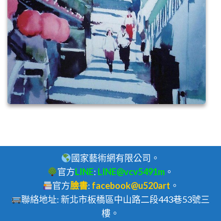
國家藝術網有限公司。
官方
LINE
:
LINE@vcv5491m
。
官方
臉書
:
facebook@u520art
。
聯絡地址: 新北市板橋區中山路二段443巷53號三
樓。