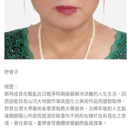
舒曾子
經歷：
斯時成長在戰亂抗日戰爭時期過著顛沛流離的人生生活，因
而卻能目及山河大地變作筆底造化之美術作品而遺貌取神，
舒君台港大學藝術系畢業執教大專退休，古稀年後對人生豁
達開朗隨心所欲而放浪形骸畫作不拘形似臻於自有我在之意
境，曾任美協、畫學會等團體榮譽顧問委員理事。