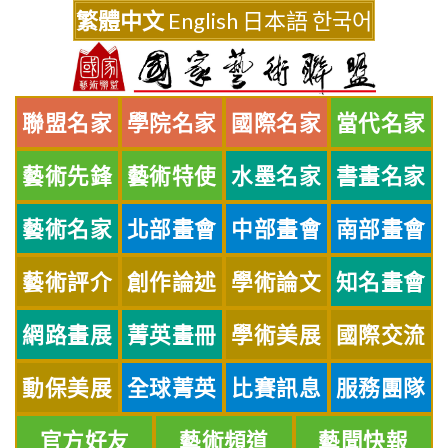
Skip
繁體中文
English
日本語
한국어
to
content
聯盟名家
學院名家
國際名家
當代名家
藝術先鋒
藝術特使
水墨名家
書畫名家
藝術名家
北部畫會
中部畫會
南部畫會
藝術評介
創作論述
學術論文
知名畫會
網路畫展
菁英畫冊
學術美展
國際交流
動保美展
全球菁英
比賽訊息
服務團隊
官方好友
藝術頻道
藝聞快報