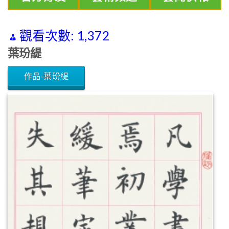
觀看次數:
1,372
葉玢緹
作品-葉玢緹