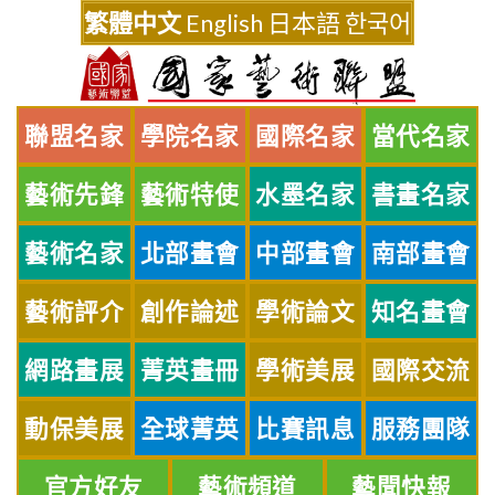
Skip
繁體中文
English
日本語
한국어
to
content
聯盟名家
學院名家
國際名家
當代名家
藝術先鋒
藝術特使
水墨名家
書畫名家
藝術名家
北部畫會
中部畫會
南部畫會
藝術評介
創作論述
學術論文
知名畫會
網路畫展
菁英畫冊
學術美展
國際交流
動保美展
全球菁英
比賽訊息
服務團隊
官方好友
藝術頻道
藝聞快報