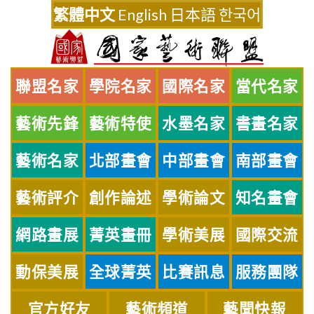
Skip
繁體中文
English
日本語
한국어
to
content
聯盟名家
學院名家
國際名家
當代名家
藝術先鋒
藝術特使
水墨名家
書畫名家
藝術名家
北部畫會
中部畫會
南部畫會
藝術評介
創作論述
學術論文
知名畫會
網路畫展
菁英畫冊
學術美展
國際交流
動保美展
全球菁英
比賽訊息
服務團隊
官方好友
藝術頻道
藝聞快報