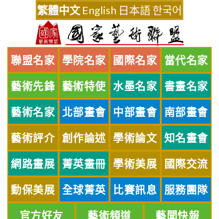
Skip
繁體中文
English
日本語
한국어
to
content
聯盟名家
學院名家
國際名家
當代名家
藝術先鋒
藝術特使
水墨名家
書畫名家
藝術名家
北部畫會
中部畫會
南部畫會
藝術評介
創作論述
學術論文
知名畫會
網路畫展
菁英畫冊
學術美展
國際交流
動保美展
全球菁英
比賽訊息
服務團隊
官方好友
藝術頻道
藝聞快報