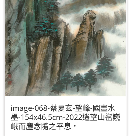
image-068-蔡夏玄-望峰-國畫水
墨-154x46.5cm-2022遙望山巒巍
峨而塵念隨之平息。