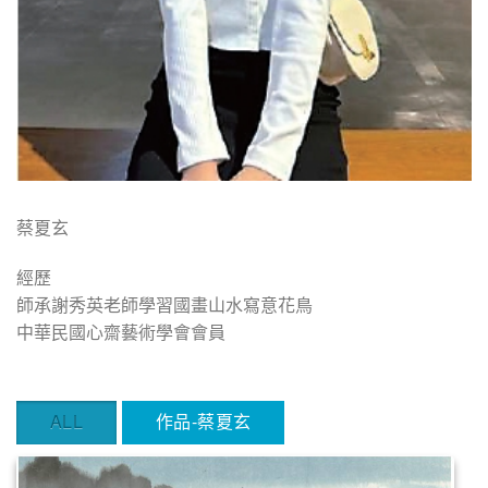
蔡夏玄
經歷
師承謝秀英老師學習國畫山水寫意花鳥
中華民國心齋藝術學會會員
ALL
作品-蔡夏玄