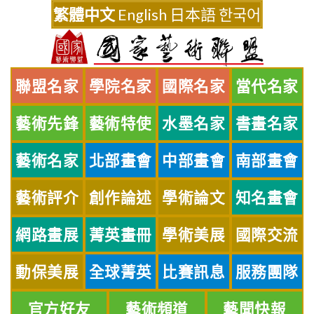
Skip
繁體中文
English
日本語
한국어
to
content
聯盟名家
學院名家
國際名家
當代名家
藝術先鋒
藝術特使
水墨名家
書畫名家
藝術名家
北部畫會
中部畫會
南部畫會
藝術評介
創作論述
學術論文
知名畫會
網路畫展
菁英畫冊
學術美展
國際交流
動保美展
全球菁英
比賽訊息
服務團隊
官方好友
藝術頻道
藝聞快報