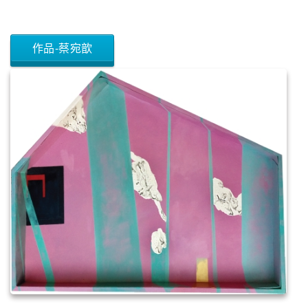
作品-蔡宛歆