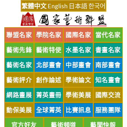
Skip
繁體中文
English
日本語
한국어
to
content
聯盟名家
學院名家
國際名家
當代名家
藝術先鋒
藝術特使
水墨名家
書畫名家
藝術名家
北部畫會
中部畫會
南部畫會
藝術評介
創作論述
學術論文
知名畫會
網路畫展
菁英畫冊
學術美展
國際交流
動保美展
全球菁英
比賽訊息
服務團隊
官方好友
藝術頻道
藝聞快報