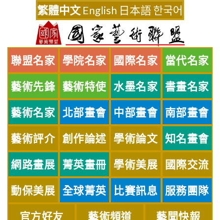
Skip
繁體中文
English
日本語
한국어
to
content
聯盟名家
學院名家
國際名家
當代名家
藝術先鋒
藝術特使
水墨名家
書畫名家
藝術名家
北部畫會
中部畫會
南部畫會
藝術評介
創作論述
學術論文
知名畫會
網路畫展
菁英畫冊
學術美展
國際交流
動保美展
全球菁英
比賽訊息
服務團隊
官方好友
藝術頻道
藝聞快報