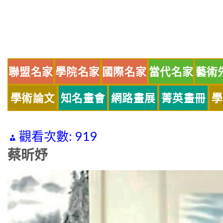
Skip
to
content
聯盟名家
學院名家
國際名家
當代名家
藝術
學術論文
知名畫會
網路畫展
菁英畫冊
學
觀看次數:
919
蔡昕妤