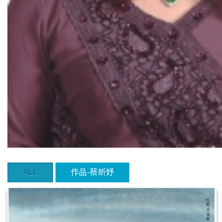
ALL
作品-蔡昕妤