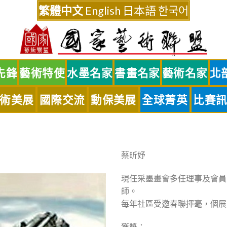
繁體中文
English
日本語
한국어
先鋒
藝術特使
水墨名家
書畫名家
藝術名家
北
術美展
國際交流
動保美展
全球菁英
比賽
蔡昕妤
現任采墨畫會多任理事及會員
師。
每年社區受邀春聯揮毫，個展
獲獎：