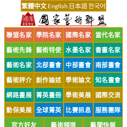
Skip
繁體中文
English
日本語
한국어
to
content
聯盟名家
學院名家
國際名家
當代名家
藝術先鋒
藝術特使
水墨名家
書畫名家
藝術名家
北部畫會
中部畫會
南部畫會
藝術評介
創作論述
學術論文
知名畫會
網路畫展
菁英畫冊
學術美展
國際交流
動保美展
全球菁英
比賽訊息
服務團隊
官方好友
藝術頻道
藝聞快報