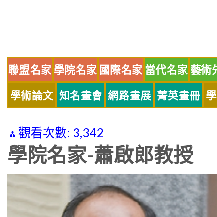
Skip
to
content
聯盟名家
學院名家
國際名家
當代名家
藝術
學術論文
知名畫會
網路畫展
菁英畫冊
學
觀看次數:
3,342
學院名家-蕭啟郎教授