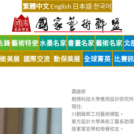
繁體中文
English
日本語
한국어
先鋒
藝術特使
水墨名家
書畫名家
藝術名家
北
術美展
國際交流
動保美展
全球菁英
比賽
蕭啟郎
樹德科技大學應用設計研究所
現任:
川朝啟郎工坊藝術總監。
東方設計大學美術工藝系助理
陸軍軍官學校榮譽校友。