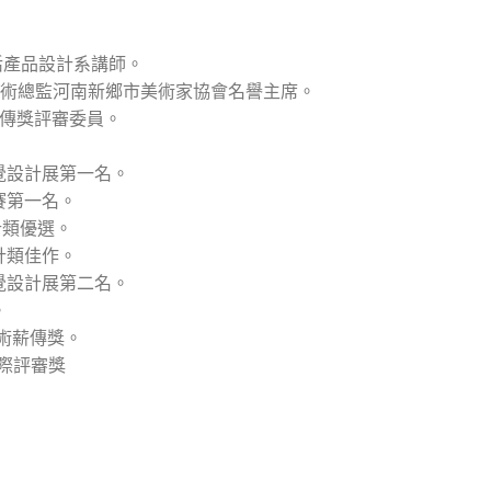
學生活產品設計系講師。
評審藝術總監河南新鄉市美術家協會名譽主席。
薪傳獎評審委員。
視覺設計展第一名。
比賽第一名。
設計類優選。
設計類佳作。
視覺設計展第二名。
。
藝術薪傳獎。
國際評審獎