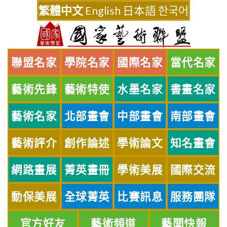
Skip
繁體中文
English
日本語
한국어
to
content
聯盟名家
學院名家
國際名家
當代名家
藝術先鋒
藝術特使
水墨名家
書畫名家
藝術名家
北部畫會
中部畫會
南部畫會
藝術評介
創作論述
學術論文
知名畫會
網路畫展
菁英畫冊
學術美展
國際交流
動保美展
全球菁英
比賽訊息
服務團隊
官方好友
藝術頻道
藝聞快報