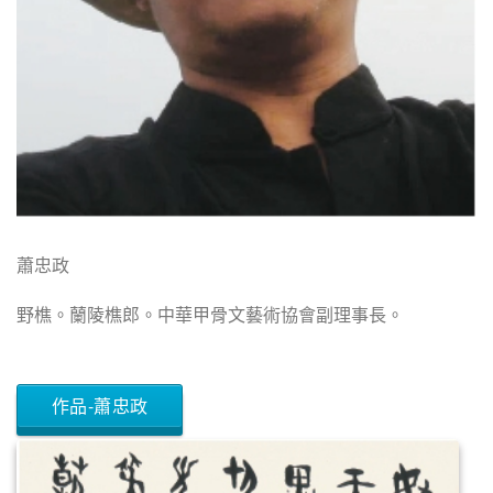
蕭忠政
野樵。蘭陵樵郎。中華甲骨文藝術協會副理事長。
作品-蕭忠政