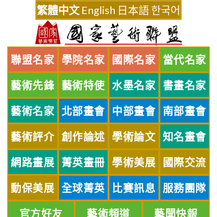
Skip
繁體中文
English
日本語
한국어
to
content
聯盟名家
學院名家
國際名家
當代名家
藝術先鋒
藝術特使
水墨名家
書畫名家
藝術名家
北部畫會
中部畫會
南部畫會
藝術評介
創作論述
學術論文
知名畫會
網路畫展
菁英畫冊
學術美展
國際交流
動保美展
全球菁英
比賽訊息
服務團隊
官方好友
藝術頻道
藝聞快報