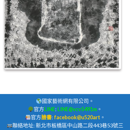
國家藝術網有限公司。
官方
LINE
:
LINE@vcv5491m
。
官方
臉書
:
facebook@u520art
。
聯絡地址: 新北市板橋區中山路二段443巷53號三