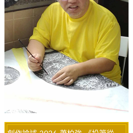
創作論述-2026-蕭柏強-《投筆從