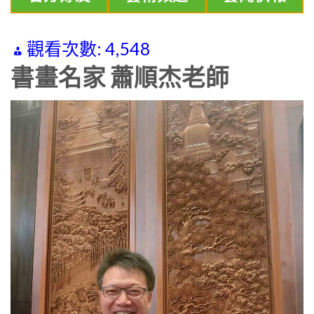
觀看次數:
4,548
書畫名家 蕭順杰老師