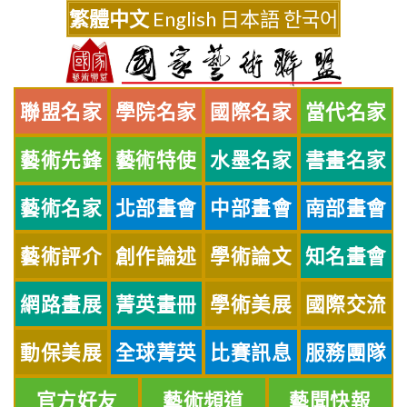
Skip
繁體中文
English
日本語
한국어
to
content
聯盟名家
學院名家
國際名家
當代名家
藝術先鋒
藝術特使
水墨名家
書畫名家
藝術名家
北部畫會
中部畫會
南部畫會
藝術評介
創作論述
學術論文
知名畫會
網路畫展
菁英畫冊
學術美展
國際交流
動保美展
全球菁英
比賽訊息
服務團隊
官方好友
藝術頻道
藝聞快報