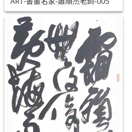
ART-書畫名家-蕭順杰老師-005