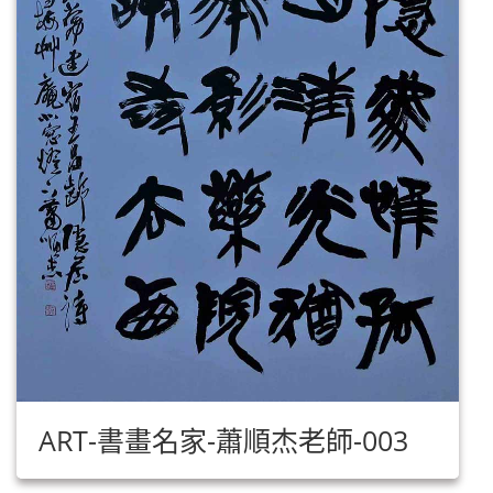
ART-書畫名家-蕭順杰老師-003