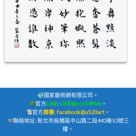
國家藝術網有限公司。
官方
LINE
:
LINE@vcv5491m
。
官方
臉書
:
facebook@u520art
。
聯絡地址: 新北市板橋區中山路二段443巷53號三
樓。