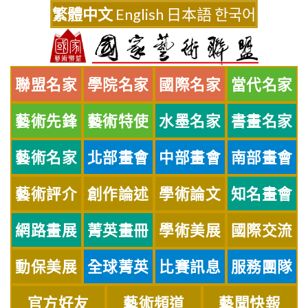
Skip
繁體中文
English
日本語
한국어
to
content
聯盟名家
學院名家
國際名家
當代名家
藝術先鋒
藝術特使
水墨名家
書畫名家
藝術名家
北部畫會
中部畫會
南部畫會
藝術評介
創作論述
學術論文
知名畫會
網路畫展
菁英畫冊
學術美展
國際交流
動保美展
全球菁英
比賽訊息
服務團隊
官方好友
藝術頻道
藝聞快報