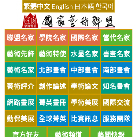
Skip
繁體中文
English
日本語
한국어
to
content
聯盟名家
學院名家
國際名家
當代名家
藝術先鋒
藝術特使
水墨名家
書畫名家
藝術名家
北部畫會
中部畫會
南部畫會
藝術評介
創作論述
學術論文
知名畫會
網路畫展
菁英畫冊
學術美展
國際交流
動保美展
全球菁英
比賽訊息
服務團隊
官方好友
藝術頻道
藝聞快報