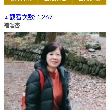
觀看次數:
1,267
褚端杏