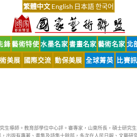
繁體中文
English
日本語
한국어
先鋒
藝術特使
水墨名家
書畫名家
藝術名家
北
術美展
國際交流
動保美展
全球菁英
比賽
究生導師。教育部學位中心評。審專家，山東所長，碩士研究生
獲獎，出版有專著、畫集及詩集十餘部，多次在人民日報、文藝研