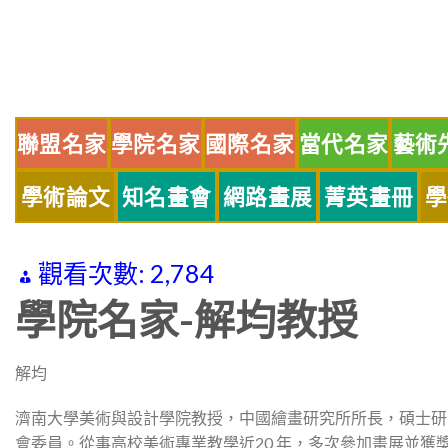
Skip
to
content
聯盟名家
學院名家
國際名家
當代名家
藝術
學術論文
知名畫會
網路畫展
菁英畫冊
學
觀看次數:
2,784
學院名家-解均教授
解均
濟南大學美術與設計學院教授，中國繪畫研究所所長，碩士研
會委員。從事高校美術專業教學近20 年，多次參加畫展並