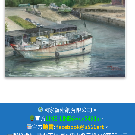
國家藝術網有限公司。
官方
LINE
:
LINE@vcv5491m
。
官方
臉書
:
facebook@u520art
。