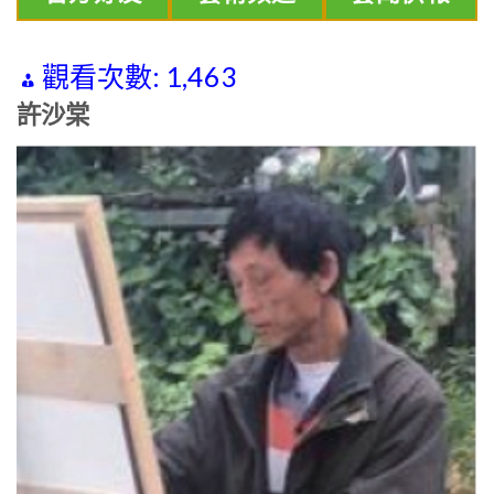
觀看次數:
1,463
許沙棠