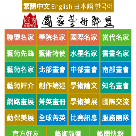
Skip
繁體中文
English
日本語
한국어
to
content
聯盟名家
學院名家
國際名家
當代名家
藝術先鋒
藝術特使
水墨名家
書畫名家
藝術名家
北部畫會
中部畫會
南部畫會
藝術評介
創作論述
學術論文
知名畫會
網路畫展
菁英畫冊
學術美展
國際交流
動保美展
全球菁英
比賽訊息
服務團隊
官方好友
藝術頻道
藝聞快報