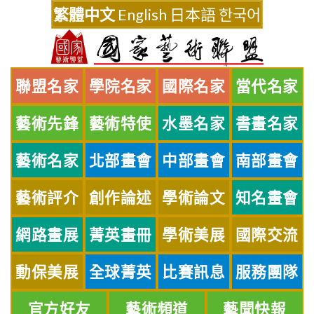
Skip
繁體中文
English
日本語
한국어
to
content
聯盟名家
學院名家
國際名家
當代名家
藝術先鋒
藝術特使
水墨名家
書畫名家
藝術名家
北部畫會
中部畫會
南部畫會
藝術評介
創作論述
學術論文
知名畫會
網路畫展
菁英畫冊
學術美展
國際交流
動保美展
全球菁英
比賽訊息
服務團隊
官方好友
藝術頻道
藝聞快報