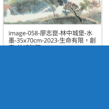
image-058-廖志崑-林中城堡-水
image-058-廖志崑-林中城堡-水墨-35x70cm-2023-生命有限，創意/美
墨-35x70cm-2023-生命有限，創
感無限
意/美感無限
國家藝術網有限公司。
官方
LINE
:
LINE@vcv5491m
。
官方
臉書
:
facebook@u520art
。
聯絡地址: 新北市板橋區中山路二段443巷53號三