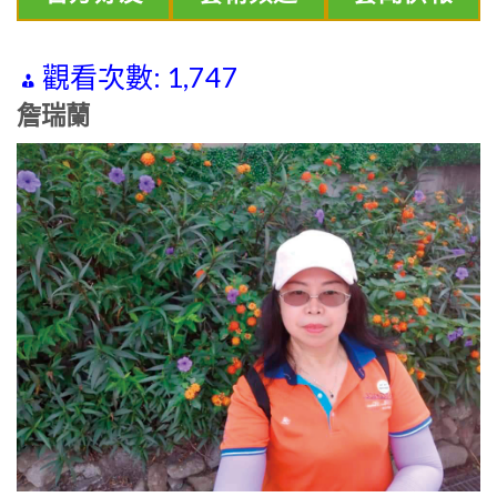
觀看次數:
1,747
詹瑞蘭