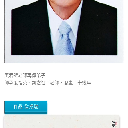
黃君璧老師再傳弟子
師承張福英、胡念祖二老師，習畫二十幾年
作品-詹振瑞