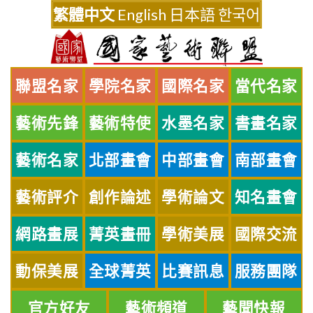
Skip
繁體中文
English
日本語
한국어
to
content
聯盟名家
學院名家
國際名家
當代名家
藝術先鋒
藝術特使
水墨名家
書畫名家
藝術名家
北部畫會
中部畫會
南部畫會
藝術評介
創作論述
學術論文
知名畫會
網路畫展
菁英畫冊
學術美展
國際交流
動保美展
全球菁英
比賽訊息
服務團隊
官方好友
藝術頻道
藝聞快報