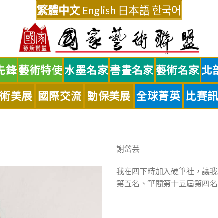
繁體中文
English
日本語
한국어
先鋒
藝術特使
水墨名家
書畫名家
藝術名家
北
術美展
國際交流
動保美展
全球菁英
比賽
謝岱芸
我在四下時加入硬筆社，讓我
第五名、筆閣第十五屆第四名