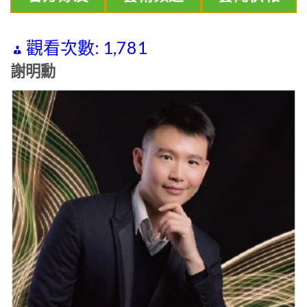
觀看次數:
1,781
謝明勳