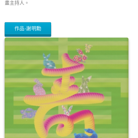
畫主持人。
作品-謝明勳