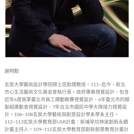
謝明勳
玄奘大學藝術設計學院碩士班助理教授。111~迄今，新北
市心生活藝術文化基金會執行長。政府專案視覺設計，包含
近年6度執掌臺北市員工運動聯賽視覺設計、6年臺北市的銀
髮組運動會視覺設計、7年台北市國民中學大隊接力視覺設
計。106~108玄奘大學藝術與創意設計學系學系主任。
112~113玄奘大學教育部USR計畫：新埔旱坑柿家創新永續
計畫主持人。109~112玄奘大學教育部創新創業教育計畫計