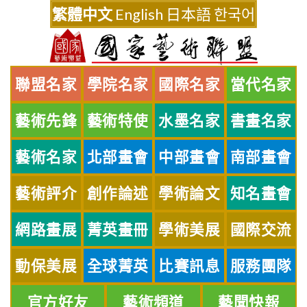
Skip
繁體中文
English
日本語
한국어
to
content
聯盟名家
學院名家
國際名家
當代名家
藝術先鋒
藝術特使
水墨名家
書畫名家
藝術名家
北部畫會
中部畫會
南部畫會
藝術評介
創作論述
學術論文
知名畫會
網路畫展
菁英畫冊
學術美展
國際交流
動保美展
全球菁英
比賽訊息
服務團隊
官方好友
藝術頻道
藝聞快報