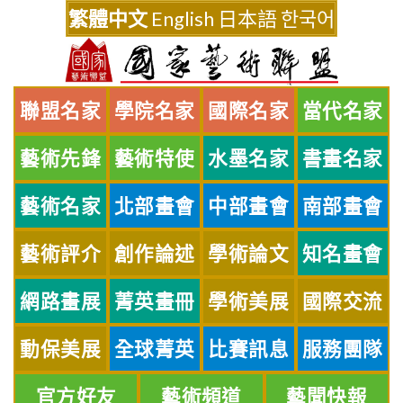
Skip
繁體中文
English
日本語
한국어
to
content
聯盟名家
學院名家
國際名家
當代名家
藝術先鋒
藝術特使
水墨名家
書畫名家
藝術名家
北部畫會
中部畫會
南部畫會
藝術評介
創作論述
學術論文
知名畫會
網路畫展
菁英畫冊
學術美展
國際交流
動保美展
全球菁英
比賽訊息
服務團隊
官方好友
藝術頻道
藝聞快報