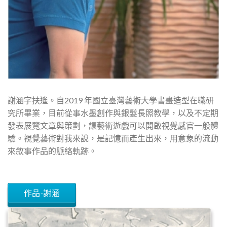
謝涵字扶遙。自2019 年國立臺灣藝術大學書畫造型在職研
究所畢業，目前從事水墨創作與銀髮長照教學，以及不定期
發表展覽文章與策劃，讓藝術遊戲可以開啟視覺感官一般體
驗。視覺藝術對我來說，是記憶而產生出來，用意象的流動
來敘事作品的脈絡軌跡。
作品-謝涵