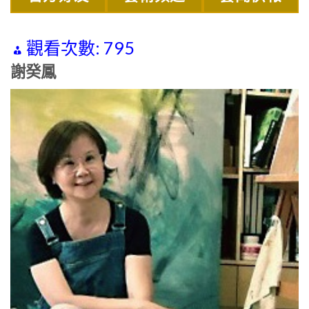
觀看次數:
795
謝癸鳳