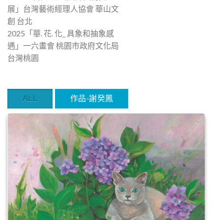
展」台灣藝術經理人協會 華山文
創 台北
2025「華. 花. 化_ 具象和抽象感
遇」一六畫會 桃園市政府文化局
台灣桃園
ALL
作品-謝癸鳳