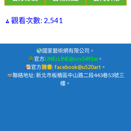
觀看次數:
2,541
國家藝術網有限公司。
官方
LINE
:
LINE@vcv5491m
。
官方
臉書
:
facebook@u520art
。
聯絡地址: 新北市板橋區中山路二段443巷53號三
樓。