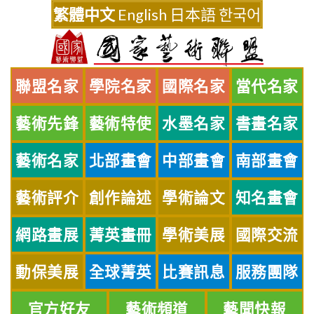
Skip
繁體中文
English
日本語
한국어
to
content
聯盟名家
學院名家
國際名家
當代名家
藝術先鋒
藝術特使
水墨名家
書畫名家
藝術名家
北部畫會
中部畫會
南部畫會
藝術評介
創作論述
學術論文
知名畫會
網路畫展
菁英畫冊
學術美展
國際交流
動保美展
全球菁英
比賽訊息
服務團隊
官方好友
藝術頻道
藝聞快報