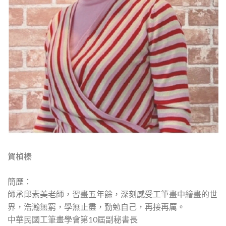
賀楨榛
簡歷：
師承邱素美老師，習畫五年餘，深刻感受工筆畫中繪畫的世
界，浩瀚無窮，學無止盡，勤勉自己，再接再厲。
中華民國工筆畫學會第10屆副秘書長