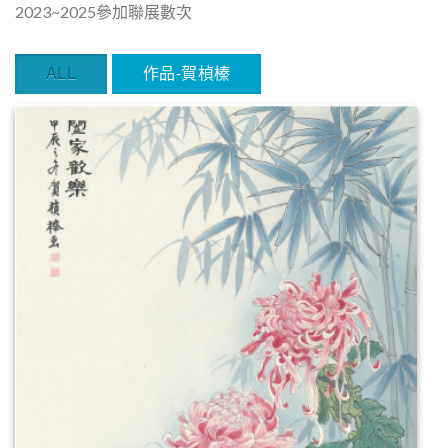
2023~2025參加聯展數次
ALL
作品-賀楨榛