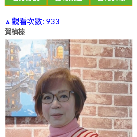
觀看次數:
933
賀楨榛