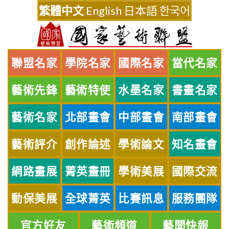
Skip
繁體中文
English
日本語
한국어
to
content
聯盟名家
學院名家
國際名家
當代名家
藝術先鋒
藝術特使
水墨名家
書畫名家
藝術名家
北部畫會
中部畫會
南部畫會
藝術評介
創作論述
學術論文
知名畫會
網路畫展
菁英畫冊
學術美展
國際交流
動保美展
全球菁英
比賽訊息
服務團隊
官方好友
藝術頻道
藝聞快報