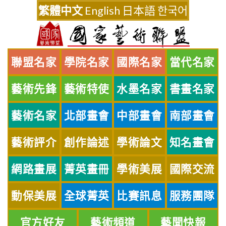
Skip
繁體中文
English
日本語
한국어
to
content
聯盟名家
學院名家
國際名家
當代名家
藝術先鋒
藝術特使
水墨名家
書畫名家
藝術名家
北部畫會
中部畫會
南部畫會
藝術評介
創作論述
學術論文
知名畫會
網路畫展
菁英畫冊
學術美展
國際交流
動保美展
全球菁英
比賽訊息
服務團隊
官方好友
藝術頻道
藝聞快報