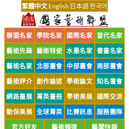
Skip
繁體中文
English
日本語
한국어
to
content
聯盟名家
學院名家
國際名家
當代名家
藝術先鋒
藝術特使
水墨名家
書畫名家
藝術名家
北部畫會
中部畫會
南部畫會
藝術評介
創作論述
學術論文
知名畫會
網路畫展
菁英畫冊
學術美展
國際交流
動保美展
全球菁英
比賽訊息
服務團隊
官方好友
藝術頻道
藝聞快報