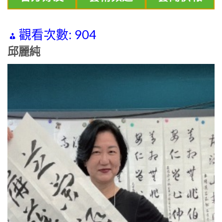
觀看次數:
904
邱麗純