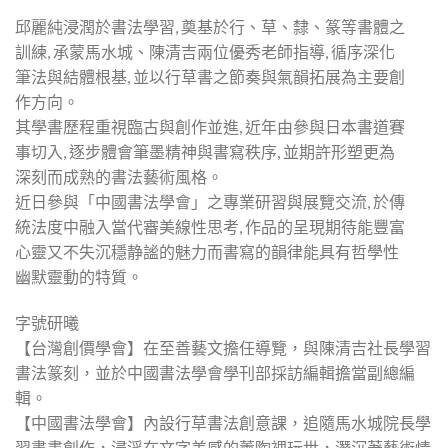
邱麗純浸潤於書法學習, 奠基於行、草、隸、篆等書體之
訓練, 承蒙馬水城、陳清吉兩位優秀老師指導, 循序深化
筆法與結體根基, 並以行草書之節奏與氣韻拓展為主要創
作方向。
其學書歷程重視臨古與創作並進, 近年由參與日本書道賽
事切入, 逐步體會筆墨精神與書寫秩序, 並期許形塑更為
深刻而成熟的書法藝術風格。
近日參與「中國書法學會」之專業研習與展覽交流, 於傳
統法度中融入當代審美線性思考, 作品的呈現期待能豐富
心靈又不失沉穩静謐的魅力而書寫的韻律能具有哲學性
幽默靈動的特質。
字號研曦
【台灣創價學會】在至善藝文擔任導覽，與陳清吉社長學習
書法篆刻，並於中國書法學會學刊部採訪編輯擔當副總編
輯。
【中國書法學會】內設行草書法創意課，追隨馬水城院長學
習書畫創作，浸淫在文字美感的薰陶裡玩世，潛沉著藝術情