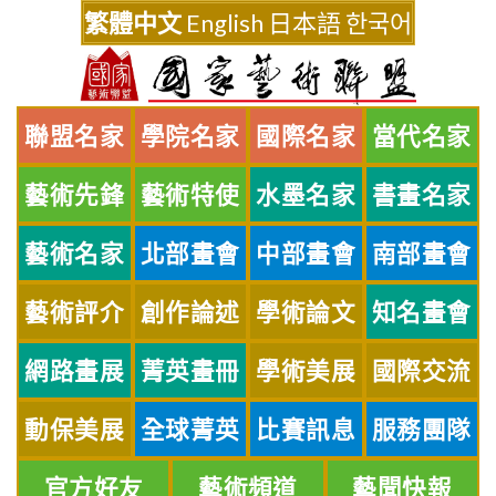
Skip
繁體中文
English
日本語
한국어
to
content
聯盟名家
學院名家
國際名家
當代名家
藝術先鋒
藝術特使
水墨名家
書畫名家
藝術名家
北部畫會
中部畫會
南部畫會
藝術評介
創作論述
學術論文
知名畫會
網路畫展
菁英畫冊
學術美展
國際交流
動保美展
全球菁英
比賽訊息
服務團隊
官方好友
藝術頻道
藝聞快報