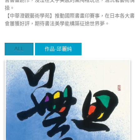
操。
【中華澄觀藝術學苑】推動國際書畫印賽事，在日本各大書
會屢獲好評，期待書法美學能構築征途世界夢。
ALL
作品-邱麗純