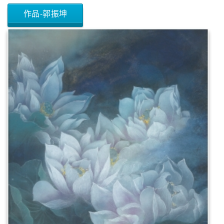
作品-郭振坤