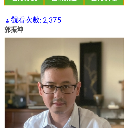
觀看次數:
2,375
郭振坤