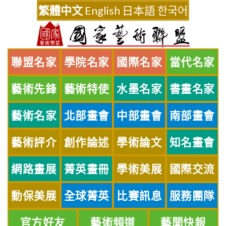
Skip
繁體中文
English
日本語
한국어
to
content
聯盟名家
學院名家
國際名家
當代名家
藝術先鋒
藝術特使
水墨名家
書畫名家
藝術名家
北部畫會
中部畫會
南部畫會
藝術評介
創作論述
學術論文
知名畫會
網路畫展
菁英畫冊
學術美展
國際交流
動保美展
全球菁英
比賽訊息
服務團隊
官方好友
藝術頻道
藝聞快報