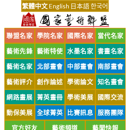
Skip
繁體中文
English
日本語
한국어
to
content
聯盟名家
學院名家
國際名家
當代名家
藝術先鋒
藝術特使
水墨名家
書畫名家
藝術名家
北部畫會
中部畫會
南部畫會
藝術評介
創作論述
學術論文
知名畫會
網路畫展
菁英畫冊
學術美展
國際交流
動保美展
全球菁英
比賽訊息
服務團隊
官方好友
藝術頻道
藝聞快報