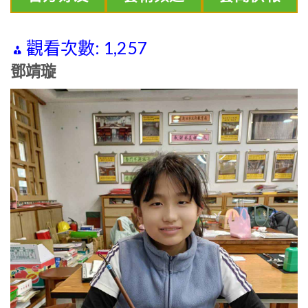
觀看次數:
1,257
鄧靖璇