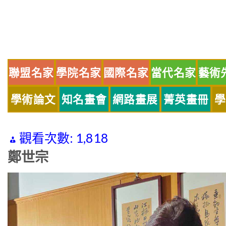
Skip
to
content
聯盟名家
學院名家
國際名家
當代名家
藝術
學術論文
知名畫會
網路畫展
菁英畫冊
學
觀看次數:
1,818
鄭世宗