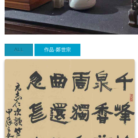
ALL
作品-鄭世宗