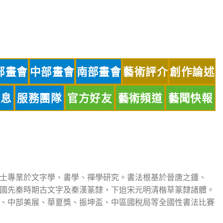
部畫會
中部畫會
南部畫會
藝術評介
創作論述
訊息
服務團隊
官方好友
藝術頻道
藝聞快報
士專業於文字學、書學、禪學研究。書法根基於晉唐之鍾、
國先秦時期古文字及秦漢篆隸，下迨宋元明清楷草篆隸諸體。
、中部美展、華夏獎、振坤盃、中區國稅局等全國性書法比賽