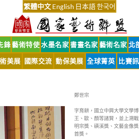
繁體中文
English
日本語
한국어
先鋒
藝術特使
水墨名家
書畫名家
藝術名家
北
術美展
國際交流
動保美展
全球菁英
比賽
鄭世宗
字育耕，國立中興大學文學博
王、歐、顏等諸賢，並上溯戰
明宗獎、磺溪獎、文藝金像獎
首獎。