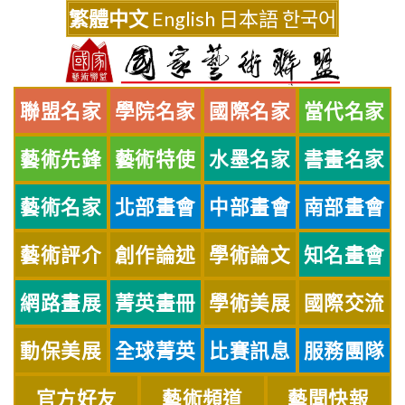
Skip
繁體中文
English
日本語
한국어
to
content
聯盟名家
學院名家
國際名家
當代名家
藝術先鋒
藝術特使
水墨名家
書畫名家
藝術名家
北部畫會
中部畫會
南部畫會
藝術評介
創作論述
學術論文
知名畫會
網路畫展
菁英畫冊
學術美展
國際交流
動保美展
全球菁英
比賽訊息
服務團隊
官方好友
藝術頻道
藝聞快報