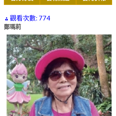
觀看次數:
774
鄭瑪莉