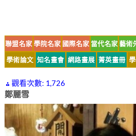
Skip
to
content
聯盟名家
學院名家
國際名家
當代名家
藝術
學術論文
知名畫會
網路畫展
菁英畫冊
學
觀看次數:
1,726
鄭麗雪