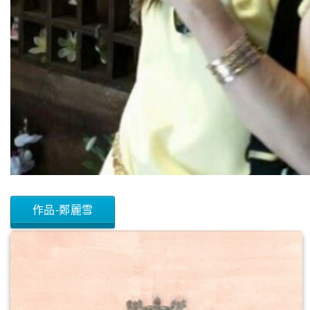
作品-鄭麗雪