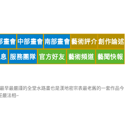
部畫會
中部畫會
南部畫會
藝術評介
創作論述
訊息
服務團隊
官方好友
藝術頻道
藝聞快報
最早最嚴謹的全堂水路畫也是漢地密宗表最老舊的一套作品今
莊嚴法相~