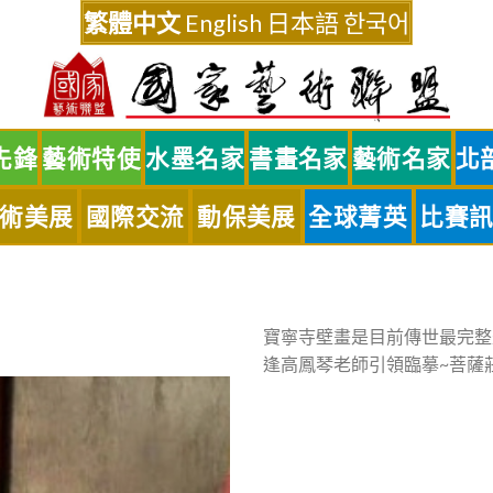
繁體中文
English
日本語
한국어
先鋒
藝術特使
水墨名家
書畫名家
藝術名家
北
術美展
國際交流
動保美展
全球菁英
比賽
寶寧寺壁畫是目前傳世最完整
逢高鳳琴老師引領臨摹~菩薩