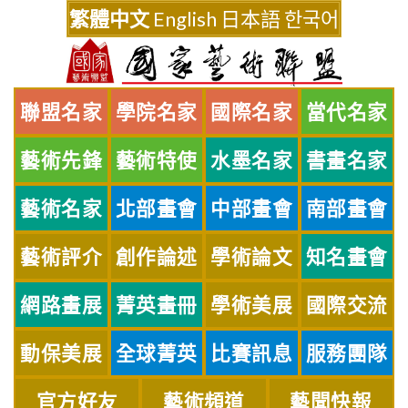
Skip
繁體中文
English
日本語
한국어
to
content
聯盟名家
學院名家
國際名家
當代名家
藝術先鋒
藝術特使
水墨名家
書畫名家
藝術名家
北部畫會
中部畫會
南部畫會
藝術評介
創作論述
學術論文
知名畫會
網路畫展
菁英畫冊
學術美展
國際交流
動保美展
全球菁英
比賽訊息
服務團隊
官方好友
藝術頻道
藝聞快報