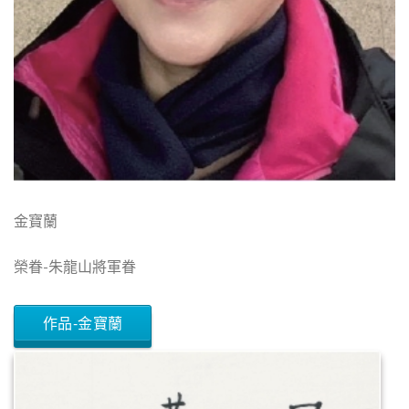
金寶蘭
榮眷-朱龍山將軍眷
作品-金寶蘭