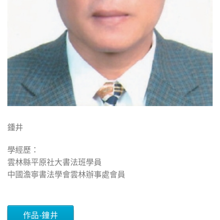
鍾井
學經歷：
雲林縣平原社大書法班學員
中國澹寧書法學會雲林辦事處會員
作品-鐘井