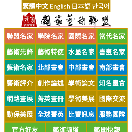
Skip
繁體中文
English
日本語
한국어
to
content
聯盟名家
學院名家
國際名家
當代名家
藝術先鋒
藝術特使
水墨名家
書畫名家
藝術名家
北部畫會
中部畫會
南部畫會
藝術評介
創作論述
學術論文
知名畫會
網路畫展
菁英畫冊
學術美展
國際交流
動保美展
全球菁英
比賽訊息
服務團隊
官方好友
藝術頻道
藝聞快報