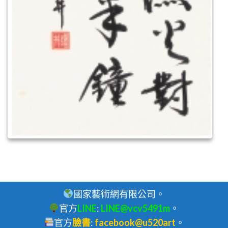
國家藝術網有限公司。
官方
LINE
:
LINE@vcv5491m
。
官方
臉書
:
facebook@u520art
。