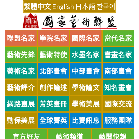
Skip
繁體中文
English
日本語
한국어
to
content
聯盟名家
學院名家
國際名家
當代名家
藝術先鋒
藝術特使
水墨名家
書畫名家
藝術名家
北部畫會
中部畫會
南部畫會
藝術評介
創作論述
學術論文
知名畫會
網路畫展
菁英畫冊
學術美展
國際交流
動保美展
全球菁英
比賽訊息
服務團隊
官方好友
藝術頻道
藝聞快報