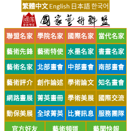
Skip
繁體中文
English
日本語
한국어
to
content
聯盟名家
學院名家
國際名家
當代名家
藝術先鋒
藝術特使
水墨名家
書畫名家
藝術名家
北部畫會
中部畫會
南部畫會
藝術評介
創作論述
學術論文
知名畫會
網路畫展
菁英畫冊
學術美展
國際交流
動保美展
全球菁英
比賽訊息
服務團隊
官方好友
藝術頻道
藝聞快報