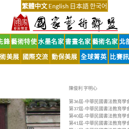
繁體中文
English
日本語
한국어
先鋒
藝術特使
水墨名家
書畫名家
藝術名家
北
術美展
國際交流
動保美展
全球菁英
比賽
陳俊利 字明心
第36屆-中華民國書法教育學
第37屆-中華民國書法教育學
第40屆-中華民國書法教育學
第41屆-中華民國書法教育學