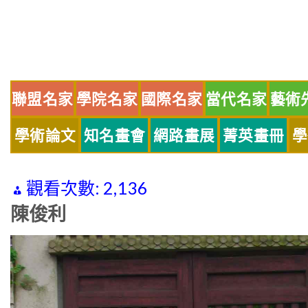
Skip
to
content
聯盟名家
學院名家
國際名家
當代名家
藝術
學術論文
知名畫會
網路畫展
菁英畫冊
學
觀看次數:
2,136
陳俊利