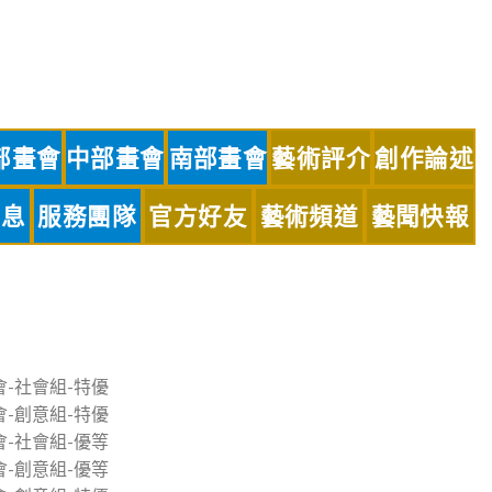
部畫會
中部畫會
南部畫會
藝術評介
創作論述
訊息
服務團隊
官方好友
藝術頻道
藝聞快報
會-社會組-特優
會-創意組-特優
會-社會組-優等
會-創意組-優等