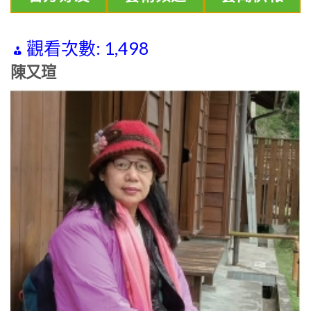
觀看次數:
1,498
陳又瑄