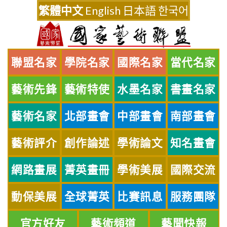
Skip
繁體中文
English
日本語
한국어
to
content
聯盟名家
學院名家
國際名家
當代名家
藝術先鋒
藝術特使
水墨名家
書畫名家
藝術名家
北部畫會
中部畫會
南部畫會
藝術評介
創作論述
學術論文
知名畫會
網路畫展
菁英畫冊
學術美展
國際交流
動保美展
全球菁英
比賽訊息
服務團隊
官方好友
藝術頻道
藝聞快報