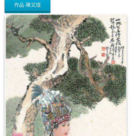
作品-陳又瑄