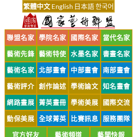
Skip
繁體中文
English
日本語
한국어
to
content
聯盟名家
學院名家
國際名家
當代名家
藝術先鋒
藝術特使
水墨名家
書畫名家
藝術名家
北部畫會
中部畫會
南部畫會
藝術評介
創作論述
學術論文
知名畫會
網路畫展
菁英畫冊
學術美展
國際交流
動保美展
全球菁英
比賽訊息
服務團隊
官方好友
藝術頻道
藝聞快報