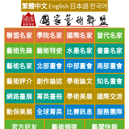
Skip
繁體中文
English
日本語
한국어
to
content
聯盟名家
學院名家
國際名家
當代名家
藝術先鋒
藝術特使
水墨名家
書畫名家
藝術名家
北部畫會
中部畫會
南部畫會
藝術評介
創作論述
學術論文
知名畫會
網路畫展
菁英畫冊
學術美展
國際交流
動保美展
全球菁英
比賽訊息
服務團隊
官方好友
藝術頻道
藝聞快報