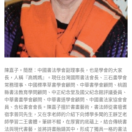
陳嘉子。簡歷：中國書法學會副理事長，也是學會的大家
長，人稱『高媽媽』。現任台灣國際書法會長、三石畫學會
常務理事、中國標準草書學會顧問、中華書學會顧問、桃園
縣書法教育學問顧問、中正紀念堂及國父紀念館評議委員、
中華書畫學會顧問、中華書道學會顧問、中國書法家協會會
員、含松書會會長。陳嘉子擅於書畫藝術，書法師從書壇耆
宿李普同先生，又在李老師的介紹下向博學多聞的王靜芝老
師學習二王書體。筆耕不輟，在厚實的底蘊上，結合傳統書
法與現代書藝，並將詩畫融鑄其中，形成了獨具一格的書法