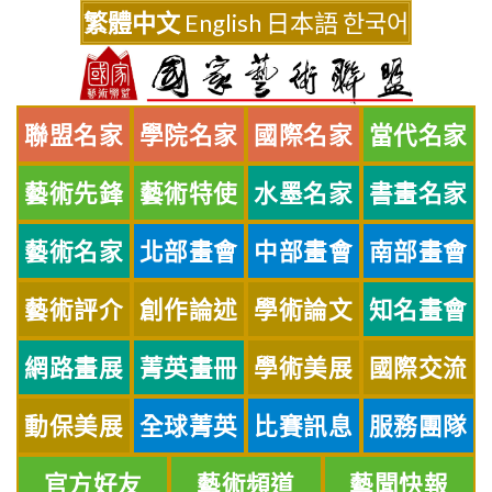
Skip
繁體中文
English
日本語
한국어
to
content
聯盟名家
學院名家
國際名家
當代名家
藝術先鋒
藝術特使
水墨名家
書畫名家
藝術名家
北部畫會
中部畫會
南部畫會
藝術評介
創作論述
學術論文
知名畫會
網路畫展
菁英畫冊
學術美展
國際交流
動保美展
全球菁英
比賽訊息
服務團隊
官方好友
藝術頻道
藝聞快報