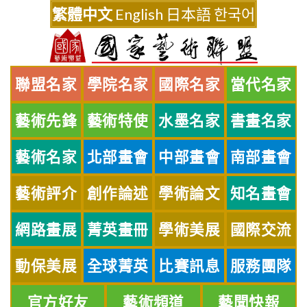
Skip
繁體中文
English
日本語
한국어
to
content
聯盟名家
學院名家
國際名家
當代名家
藝術先鋒
藝術特使
水墨名家
書畫名家
藝術名家
北部畫會
中部畫會
南部畫會
藝術評介
創作論述
學術論文
知名畫會
網路畫展
菁英畫冊
學術美展
國際交流
動保美展
全球菁英
比賽訊息
服務團隊
官方好友
藝術頻道
藝聞快報