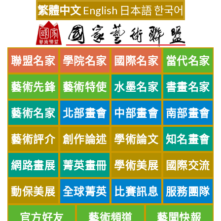
Skip
繁體中文
English
日本語
한국어
to
content
聯盟名家
學院名家
國際名家
當代名家
藝術先鋒
藝術特使
水墨名家
書畫名家
藝術名家
北部畫會
中部畫會
南部畫會
藝術評介
創作論述
學術論文
知名畫會
網路畫展
菁英畫冊
學術美展
國際交流
動保美展
全球菁英
比賽訊息
服務團隊
官方好友
藝術頻道
藝聞快報